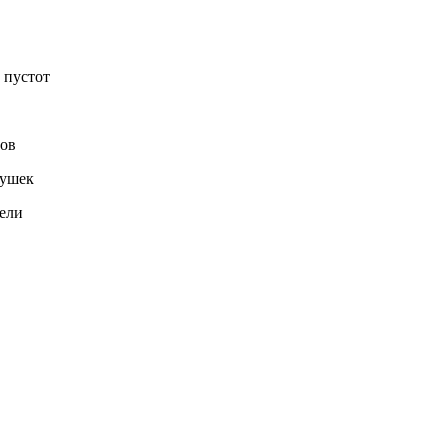
 пустот
дов
рушек
 ели