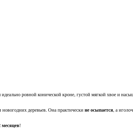
я идеально ровной конической кроне, густой мягкой хвое и насы
 новогодних деревьев. Она практически
не осыпается
, а игол
2 месяцев
!