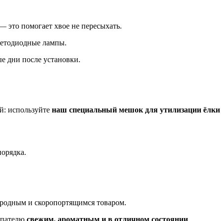
— это помогает хвое не пересыхать.
ветодиодные лампы.
е дни после установки.
ой: используйте
наш специальный мешок для утилизации ёлки
порядка.
иродным и скоропортящимся товаром.
купателю
свежим, ароматным и в отличном состоянии
.