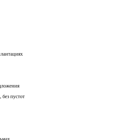
плантациях
дложения
 без пустот
льмах