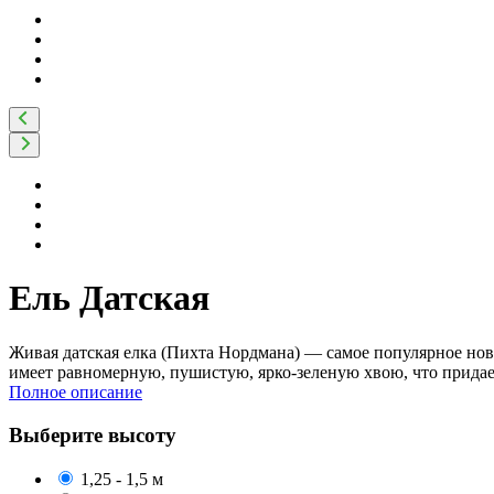
Ель Датская
Живая датская елка (Пихта Нордмана) — самое популярное ново
имеет равномерную, пушистую, ярко-зеленую хвою, что прида
Полное описание
Выберите высоту
1,25 - 1,5 м