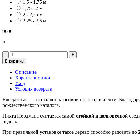
1,5 - 1,75 м
1,75 - 2 м
2 - 2,25 м
2,25 - 2,5 м
9900
₽
-
+
В корзину
Описание
Характеристики
Уход
Условия возврата
Ель датская — это эталон красивой новогодней ёлки. Благодар
рождественского каталога.
Пихта Нордмана считается самой
стойкой и долговечной
среди
недель.
При правильной установке такое дерево способно радовать до