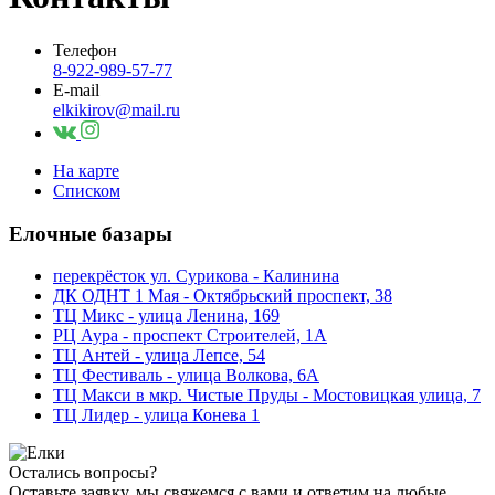
Телефон
8-922-989-57-77
E-mail
elkikirov@mail.ru
На карте
Списком
Елочные базары
перекрёсток ул. Сурикова - Калинина
ДК ОДНТ 1 Мая - Октябрьский проспект, 38
ТЦ Микс - улица Ленина, 169
РЦ Аура - проспект Строителей, 1А
ТЦ Антей - улица Лепсе, 54
ТЦ Фестиваль - улица Волкова, 6А
ТЦ Макси в мкр. Чистые Пруды - Мостовицкая улица, 7
ТЦ Лидер - улица Конева 1
Остались вопросы?
Оставьте заявку, мы свяжемся с вами и ответим на любые